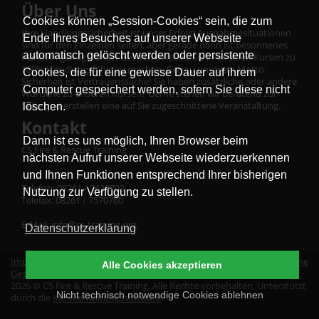
Über Uns
Cookies können „Session-Cookies“ sein, die zum
Ihre Handlungssicherheit ist unser Erfolg! Ausnahmesituationen
Ende Ihres Besuches auf unserer Webseite
sind für den Einzelnen selten, aber gerade dann ist besonnenes
automatisch gelöscht werden oder persistente
Handeln gefragt. Unser Bestreben ist es, Sie in unseren Kursen zu
100% Handlungsfähig zu machen. Getreu unserem Motto:
Cookies, die für eine gewisse Dauer auf ihrem
Sicherheit ist Vertrauenssache! Sie haben zusätzliche oder andere
Computer gespeichert werden, sofern Sie diese nicht
Wünsche zu unseren Kursen? Gerne stehen wir beratend zur
Seite und erstellen eine auf Sie zugeschnittene Veranstaltung.
löschen.
Kontakt
Dann ist es uns möglich, Ihren Browser beim
CS Fire & Rescue Training
nächsten Aufruf unserer Webseite wiederzuerkennen
und Ihnen Funktionen entsprechend Ihrer bisherigen
Telefon: 08261 / 7638793
Nutzung zur Verfügung zu stellen.
Telefax: 08261 / 7570760
E-Mail:
info@cs-training.org
Datenschutzerklärung
Impressum
|
Datenschutz
|
Erklärung zur Barrierefreiheit
|
Allgemeine
Alle Cookies akzeptieren
Geschäftsbedingungen
|
Vertrag widerrufen
2026 © CS Fire & Rescue Training. Alle Rechte vorbehalten. Unterstützt
Nicht technisch notwendige Cookies ablehnen
durch die
Kursverwaltungssoftware
.